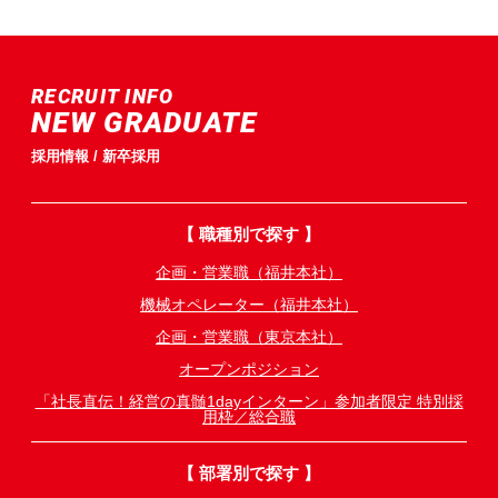
RECRUIT INFO
NEW GRADUATE
採用情報 / 新卒採用
【 職種別で探す 】
企画・営業職（福井本社）
機械オペレーター（福井本社）
企画・営業職（東京本社）
オープンポジション
「社長直伝！経営の真髄1dayインターン」参加者限定 特別採
用枠／総合職
【 部署別で探す 】