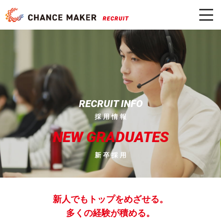
RECRUIT INFO
採 用 情 報
NEW
GRADUATES
新 卒 採 用
新人でもトップをめざせる。
多くの経験が積める。